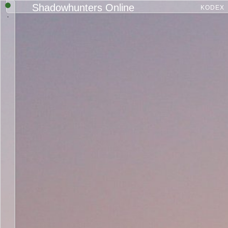
Shadowhunters Online
KODEX
.