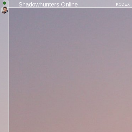
Shadowhunters Online
KODEX