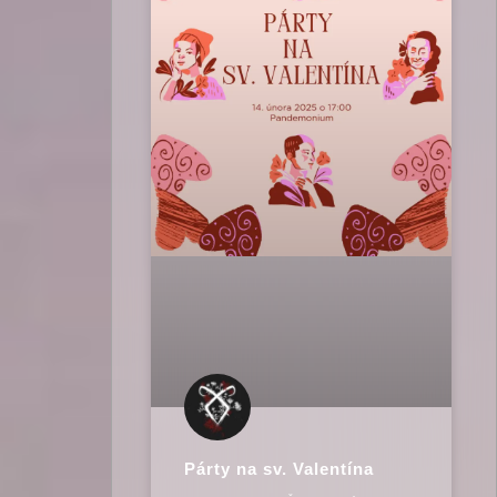
Párty na sv. Valentína