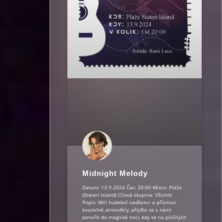
Midnight Melody
Datum: 13.9.2024 Čas: 20:00 Místo: Pláže
(Staten Island) Cílová skupina: Všichni
Popis: Milí hudební nadšenci a příznivci
kouzelné atmosféry, přijďte se s námi
ponořit do magické noci, kdy se na písčitých