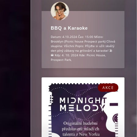
BBQ a Karaoke
Datum: 4.10.2024 Čas: 15:00 Místo:
Brooklyn (Picnic house Prospect park) Cílová
skupina: Všichni Popis: Přijďte si užít skvělý
den plný zábavy na grilování a karaoke! 🎤
🍔 Kdy: 4. 10. 2024 Kde: Picnic House,
Prospect Park,
AKCE