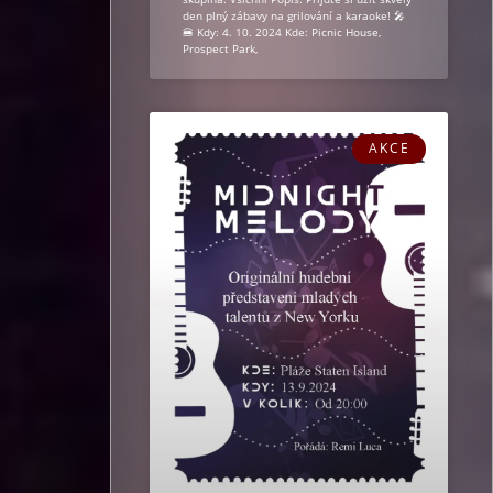
den plný zábavy na grilování a karaoke! 🎤
🍔 Kdy: 4. 10. 2024 Kde: Picnic House,
Prospect Park,
AKCE