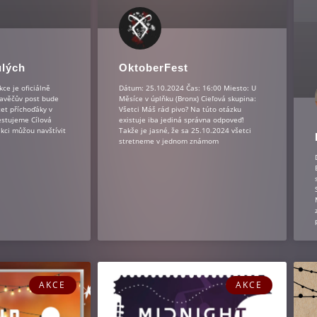
ulých
OktoberFest
kce je oficiálně
Dátum: 25.10.2024 Čas: 16:00 Miesto: U
ravěčův post bude
Měsíce v úplňku (Bronx) Cieľová skupina:
et příchoďáky v
Všetci Máš rád pivo? Na túto otázku
estujeme Cílová
existuje iba jediná správna odpoveď!
kci můžou navštívit
Takže je jasné, že sa 25.10.2024 všetci
stretneme v jednom známom
AKCE
AKCE