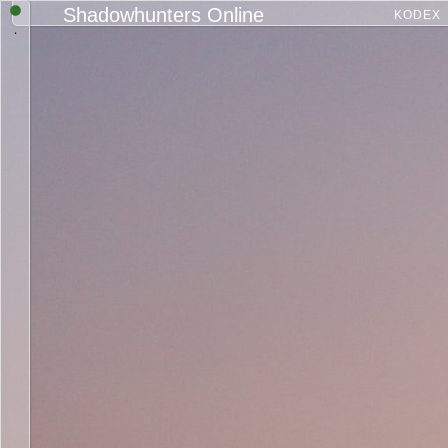
Shadowhunters Online
KODEX
.