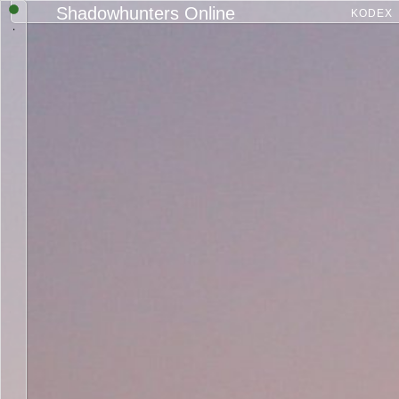
Shadowhunters Online
KODEX
.