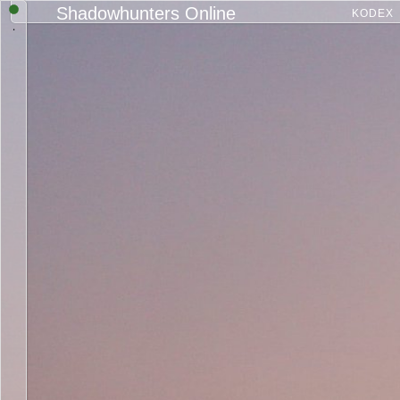
Shadowhunters Online
KODEX
.