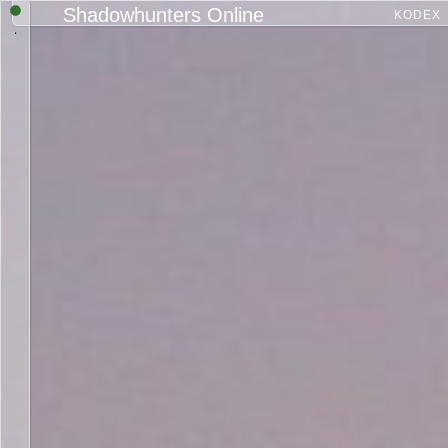
Shadowhunters Online
KODEX
.