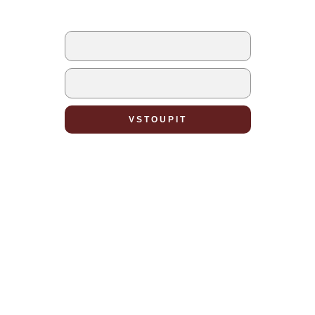
PŘIHLÁŠENÍ
nebo
Vytvořte novou postavu
VSTOUPIT