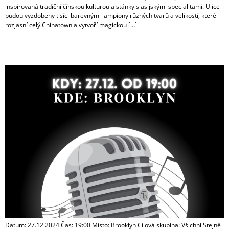
inspirovaná tradiční čínskou kulturou a stánky s asijskými specialitami. Ulice
budou vyzdobeny tisíci barevnými lampiony různých tvarů a velikostí, které
rozjasní celý Chinatown a vytvoří magickou […]
Novoroční koncert
Datum: 27.12.2024 Čas: 19:00 Místo: Brooklyn Cílová skupina: Všichni Stejně