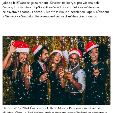
jako se blíží Vánoce, je za rohem i Silvestr, na který si pro vás majitelé
čajovny Fructum interiit připravili večerní koncert. Těšit se můžete na
celosvětově známou zpěvačku Meritriss Blake a pětičlenou kapelu původem
z Německa – Statistics. Po vystoupení se hosté můžou přesunout do […]
Vianočný večierok
Dátum: 20.12.2024 Čas: Začiatok 16:00 Miesto: Pandemonium Cieľová
skupina: Všetci, aj keď civilom bude vymazaná pamäť Vážené osadenstvo a