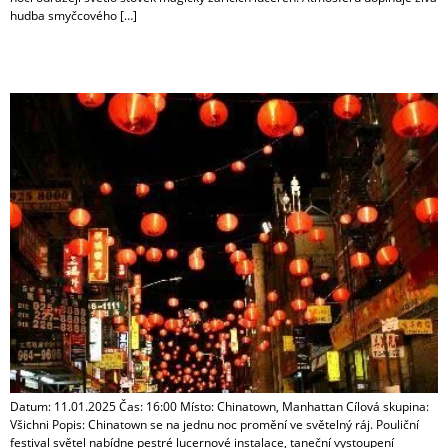
hudba smyčcového […]
Pouliční festival v Chinatown
Datum: 11.01.2025 Čas: 16:00 Místo: Chinatown, Manhattan Cílová skupina:
Všichni Popis: Chinatown se na jednu noc promění ve světelný ráj. Pouliční
festival světel nabídne pestré lucernové instalace, taneční vystoupení