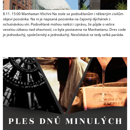
8.11. 15:00 Manhattan Všichni Na stole se podsvěťanům i některým civilům
objeví pozvánka. Na ni je napsaná pozvánka na čajovný dýchánek s
ochutnávkou vín. Podsvěťané mohou nalézt i zprávu, že půjde o velice
veselou zábavu nad ohavností, co byla postavena na Manhattanu. Dres code
je jednoduchý, společenský a jednoduchý. Neočekává se tedy velká paráda.
Ples dnů minulých