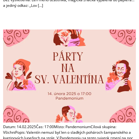
a jediný odkaz: „Lov […]
Párty na sv. Valentína
Datum: 14.02.2025Čas: 17:00Místo: PandemoniumCílová skupina:
VšichniPopis: Valentín nemusí byť len o sladkých pohároch šampanského a
kvetinových lupeňoch na stole. V Pandemoniu sa tento sviatok zmení na noc