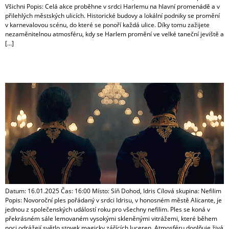
Všichni Popis: Celá akce proběhne v srdci Harlemu na hlavní promenádě a v
přilehlých městských ulicích. Historické budovy a lokální podniky se promění
v karnevalovou scénu, do které se ponoří každá ulice. Díky tomu zažijete
nezaměnitelnou atmosféru, kdy se Harlem promění ve velké taneční jeviště a
[…]
Novoroční ples v Idrisu
Datum: 16.01.2025 Čas: 16:00 Místo: Síň Dohod, Idris Cílová skupina: Nefilim
Popis: Novoroční ples pořádaný v srdci Idrisu, v honosném městě Alicante, je
jednou z společenských událostí roku pro všechny nefilim. Ples se koná v
překrásném sále lemovaném vysokými skleněnými vitrážemi, které během
noci odrážejí světlo stovek magicky zářících luceren. Atmosféru doplňuje živá