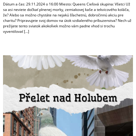
Dátum a čas: 29.11.2024 o 16:00 Miesto: Queens Cieľová skupina: Všetci Už
sa asi neviete dočkať plnenej morky, zemiakovej kaše a tekvicového koláča,
že? Alebo sa možno chystáte na nejakú šľachetnú, dobročinnú akciu pre
charitu? Pripravujete svoj domov na útok vzdialeného príbuzenstva? Nech už
prežijete tento sviatok akokoľvek možno vám padne vhod si trochu
vyventilovať […]
Přelet nad Holubem 8.11.