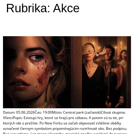
Rubrika:
Akce
„Lovec alebo Korisť“
Datum: 05.06.2026Čas: 19:00Místo: Central park (začiatok)Cílová skupina:
VšetciPopis: Existujú hry, ktoré sa hrajú pre zábavu. A potom sú tu tie, pri
ktorých ide o prežitie. Po New Yorku sa začali objavovať zvláštne obálky
označené čiernym symbolom pripomínajúcim roztrhnuté oko. Bez podpisu.
Bez vysvetlenia. Len meno účastníka, magická značka vypálená do papiera…