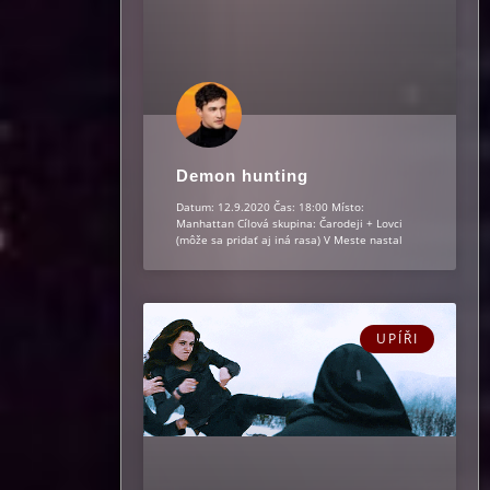
Demon hunting
Datum: 12.9.2020 Čas: 18:00 Místo:
Manhattan Cílová skupina: Čarodeji + Lovci
(môže sa pridať aj iná rasa) V Meste nastal
UPÍŘI