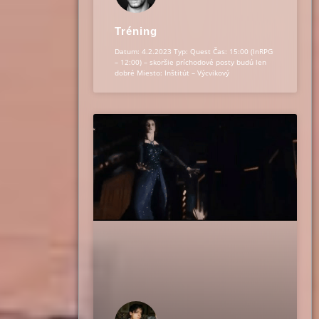
Tréning
Datum: 4.2.2023 Typ: Quest Čas: 15:00 (InRPG
– 12:00) – skoršie príchodové posty budú len
dobré Miesto: Inštitút – Výcvikový