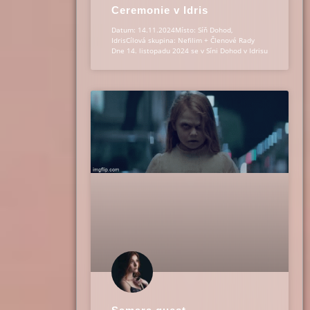
Ceremonie v Idris
Datum: 14.11.2024Místo: Síň Dohod,
IdrisCílová skupina: Nefilim + Členové Rady
Dne 14. listopadu 2024 se v Síni Dohod v Idrisu