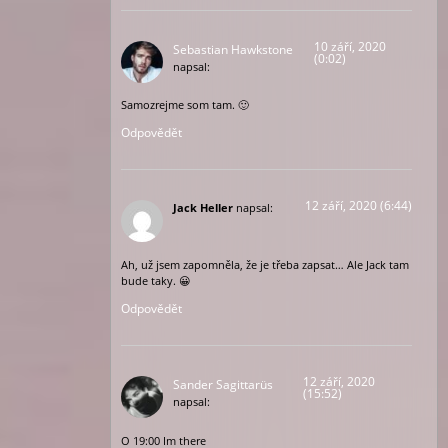
10 září, 2020
Sebastian Hawkstone
(0:02)
napsal:
Samozrejme som tam. 🙂
Odpovědět
12 září, 2020 (6:44)
Jack Heller
napsal:
Ah, už jsem zapomněla, že je třeba zapsat… Ale Jack tam
bude taky. 😀
Odpovědět
12 září, 2020
Sander Sagittarüs
(15:52)
napsal:
O 19:00 Im there