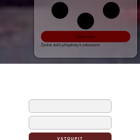
Načíst více
Žádné další příspěvky k zobrazení
PŘIHLÁŠENÍ
nebo
Vytvořte novou postavu
VSTOUPIT