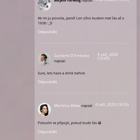
Mirjam Farwing
napsal:
Ak mi ju povolia, jasné! Len ožno budem mať čas až o
19:00 :_D
Odpovědět
9 září, 2020
Zacharie D'Amboise
(16:45)
napsal:
Sure, lets have a drink before
Odpovědět
9 září, 2020 (16:55)
Meritriss Blake
napsal:
Pokusím se připojit, pokud bude čas 😀
Odpovědět