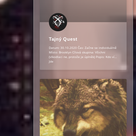
Tajný Quest
Datum: 30.10.2020 Čas: Začne se individuálně
Místo: Brooklyn Cílová skupina: Všichni
(vlkodlaci ne, protože je úplněk) Popis: Kdo ví…
Jde