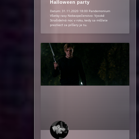
Halloween party
Datum: 31.11.2020 18:00 Pandemonium
Všetky rasy Nebezpečenstvo: Vysoké
Strašidelná noc v roku, kedy sa môžete
prezliecť za príšery je tu.