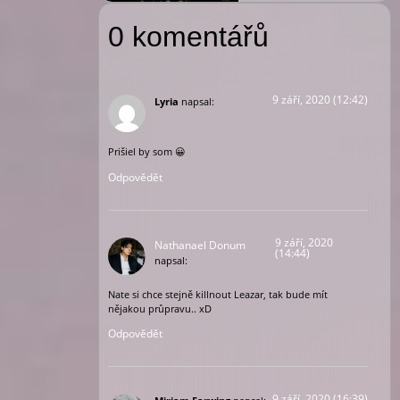
0 komentářů
9 září, 2020 (12:42)
Lyria
napsal:
Prišiel by som 😀
Odpovědět
9 září, 2020
Nathanael Donum
(14:44)
napsal:
Nate si chce stejně killnout Leazar, tak bude mít
nějakou průpravu.. xD
Odpovědět
9 září, 2020 (16:39)