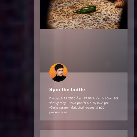
Spin the bottle
Datum: 6.11.2020 Čas: 17:00 Počet hráčov: 2-5
Všetky rasy. Riziko poníženia: vysoké pre
všetky strany. Malachai rozposlal päť
pozvánok na