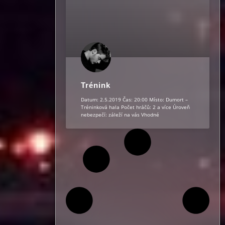
Trénink
Datum: 2.5.2019 Čas: 20:00 Místo: Dumort –
Tréninková hala Počet hráčů: 2 a více Úroveň
nebezpečí: záleží na vás Vhodné