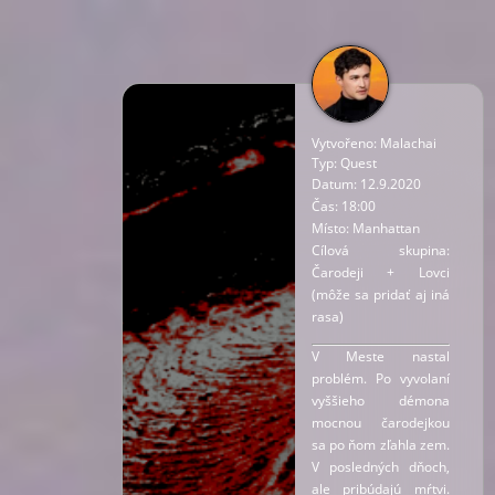
Vytvořeno: Malachai
Typ:
Quest
Datum: 12.9.2020
Čas: 18:00
Místo: Manhattan
Cílová skupina:
Čarodeji + Lovci
(môže sa pridať aj iná
rasa)
V Meste nastal
problém. Po vyvolaní
vyššieho démona
mocnou čarodejkou
sa po ňom zľahla zem.
V posledných dňoch,
ale pribúdajú mŕtvi.