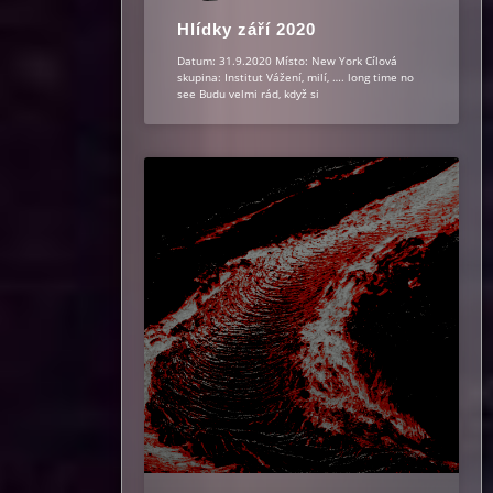
Hlídky září 2020
Datum: 31.9.2020 Místo: New York Cílová
skupina: Institut Vážení, milí, …. long time no
see Budu velmi rád, když si