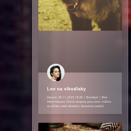
Lov na vlkodlaky
Datum: 28.11.2020 18:30 | Brooklyn | Red
Hook Houses Cílová skupina jsou lovci, můžou
se přidat také vlkodlaci Sebastian pobízí