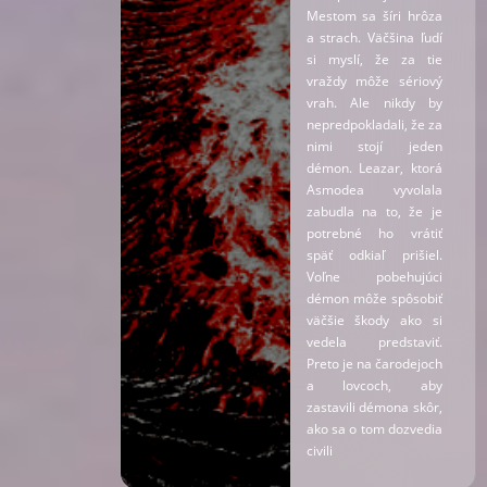
Mestom sa šíri hrôza
a strach. Väčšina ľudí
si myslí, že za tie
vraždy môže sériový
vrah. Ale nikdy by
nepredpokladali, že za
nimi stojí jeden
démon. Leazar, ktorá
Asmodea vyvolala
zabudla na to, že je
potrebné ho vrátiť
späť odkiaľ prišiel.
Voľne pobehujúci
démon môže spôsobiť
väčšie škody ako si
vedela predstaviť.
Preto je na čarodejoch
a lovcoch, aby
zastavili démona skôr,
ako sa o tom dozvedia
civili