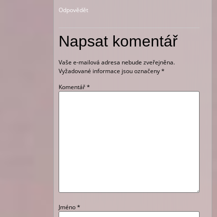
Odpovědět
Napsat komentář
Vaše e-mailová adresa nebude zveřejněna.
Vyžadované informace jsou označeny
*
Komentář
*
Jméno
*