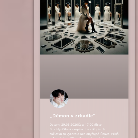
„Démon v zrkadle“
Datum: 29.05.2026Čas: 17:00Místo:
BrooklynCílová skupina: LovciPopis: Zo
začiatku to vyzeralo ako obyčajná únava. Príliš