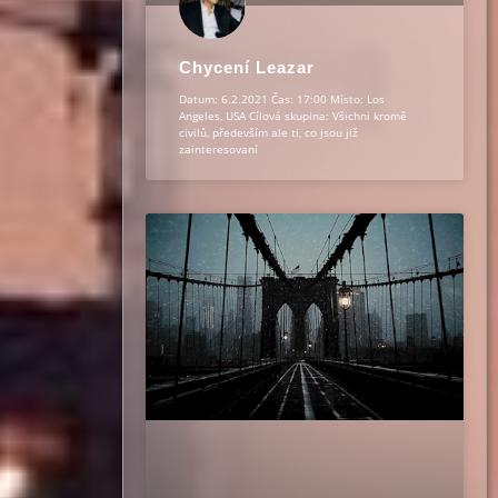
Chycení Leazar
Datum: 6.2.2021 Čas: 17:00 Místo: Los
Angeles, USA Cílová skupina: Všichni kromě
civilů, především ale ti, co jsou již
zainteresovaní