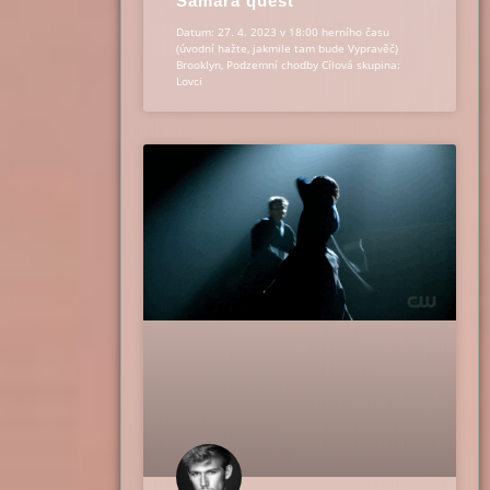
Samara quest
Datum: 27. 4. 2023 v 18:00 herního času
(úvodní hažte, jakmile tam bude Vypravěč)
Brooklyn, Podzemní chodby Cílová skupina:
Lovci