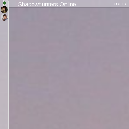
Shadowhunters Online
KODEX