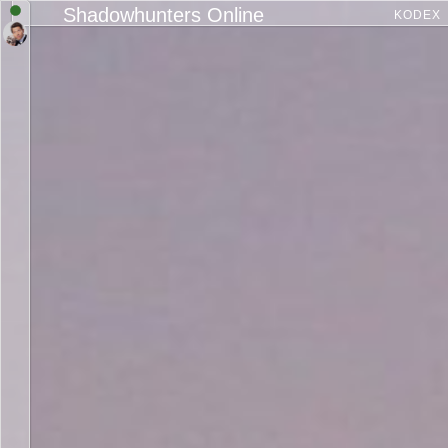
Shadowhunters Online
KODEX