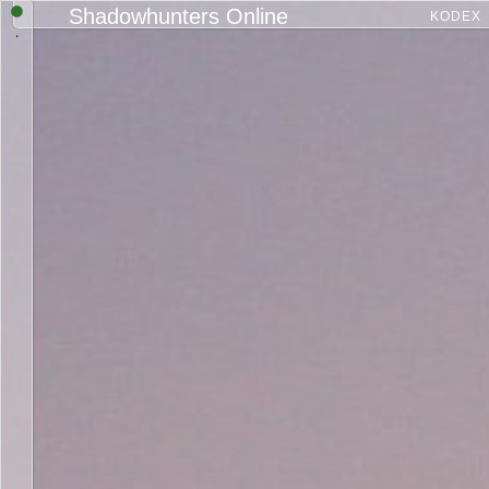
Shadowhunters Online
KODEX
.