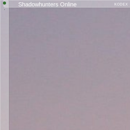
Shadowhunters Online
KODEX
.