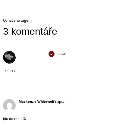
Označeno tagem
Lovci stínů
3 komentáře
11 července, 2019 (21:54)
Caleb Hawkstone
napsal:
¯\_(ツ)_/¯
Odpovědět
11 července, 2019 (22:50)
Mackenzie Whitewolf
napsal:
Jdu do toho 😉
Odpovědět