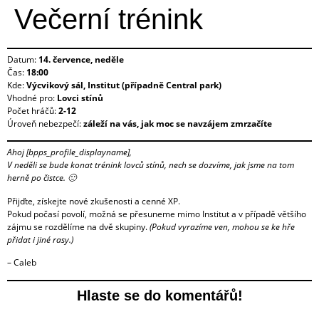
Večerní trénink
Datum:
14. července, neděle
Čas:
18:00
Kde:
Výcvikový sál, Institut (případně Central park)
Vhodné pro:
Lovci stínů
Počet hráčů:
2-12
Úroveň nebezpečí:
záleží na vás, jak moc se navzájem zmrzačíte
Ahoj [bpps_profile_displayname],
V neděli se bude konat trénink lovců stínů, nech se dozvíme, jak jsme na tom
herně po čistce. 🙂
Přijďte, získejte nové zkušenosti a cenné XP.
Pokud počasí povolí, možná se přesuneme mimo Institut a v případě většího
zájmu se rozdělíme na dvě skupiny.
(Pokud vyrazíme ven, mohou se ke hře
přidat i jiné rasy.)
– Caleb
Hlaste se do komentářů!