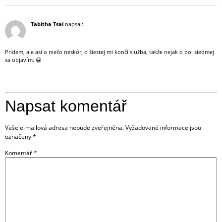
12 července, 2019 (12:21)
Tabitha Tsai
napsal:
Prídem, ale asi o niečo neskôr, o šiestej mi končí služba, takže nejak o pol siedmej
sa objavím. 😀
Odpovědět
Napsat komentář
Vaše e-mailová adresa nebude zveřejněna.
Vyžadované informace jsou
označeny
*
Komentář
*