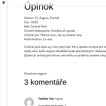
Shadowhunters Online
Úplnok
KODEX
.
Dátum: 15. August, Štvrtok
Čas: 18:00
Kde: Central Park
Úroveň nebezpečia: Stredná až vysoká
Určené pre: Hlavne lovci, ale aj ostatné rasy
Počet hráčov: 2 a viac
Central park býva aj v noci plný ľudí. Ale o úplnku to býva pre
nikdo neví, kolik nových vlkodlaků bude přeměněných. Nebezpeč
(Quest je určený pre lovcov, ale môžu sa pridať aj ostatné rasy
Označeno tagem
všichni
3 komentáře
Tabitha Tsai
napsal:
Ja sa teda zapisujem. :/