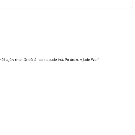
PŘIHLÁŠENÍ
rý číhajú v tme. Dnešná noc nebude iná. Po útoku v Jade Wolf
13 srpna, 2019 (23:35)