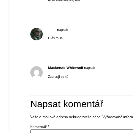
Odpovědět
Lyria
napsal:
Hlásim sa.
Odpovědět
Mackenzie Whitewolf
napsal:
Zapisuji se 🙂
Odpovědět
Napsat komentář
Vaše e-mailová adresa nebude zveřejněna.
Vyžadované infor
Komentář
*