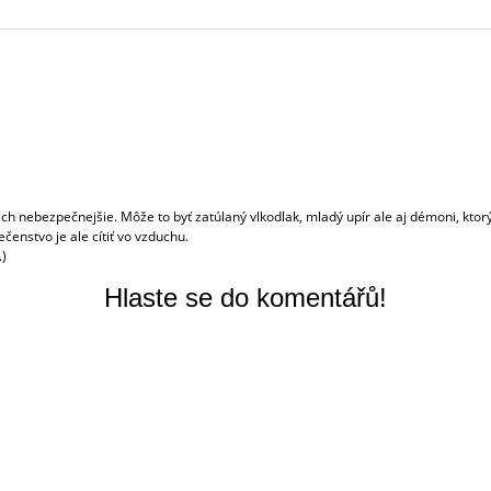
NÁSTĚNKA
POSTAVY
NEW YORK
REGISTRACE
 nich nebezpečnejšie. Môže to byť zatúlaný vlkodlak, mladý upír ale aj démoni, kto
enstvo je ale cítiť vo vzduchu.
.)
Hlaste se do komentářů!