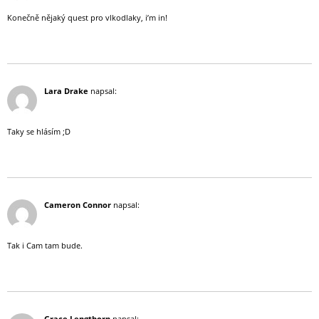
Konečně nějaký quest pro vlkodlaky, i’m in!
Odpovědět
16 července, 2019 (23:00)
Lara Drake
napsal:
Taky se hlásím ;D
Odpovědět
17 července, 2019 (17:51)
Cameron Connor
napsal:
Tak i Cam tam bude.
Odpovědět
17 července, 2019 (22:21)
Grace Lengthorn
napsal: