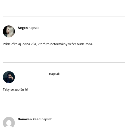
Odpovědět
16 července, 2019 (17:38)
Aegon
napsal:
Príde ešte aj jedna víla, ktorá za neformálny večer bude rada.
Odpovědět
16 července, 2019 (19:51)
Darius McCormack
napsal:
Taky se zapíšu 😀
Odpovědět
16 července, 2019 (21:58)
Donovan Reed
napsal: