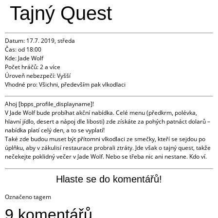
Tajný Quest
Datum: 17.7. 2019, středa
Čas: od 18:00
Kde: Jade Wolf
Počet hráčů: 2 a více
Úroveň nebezpečí: Vyšší
Vhodné pro: Všichni, především pak vlkodlaci
Ahoj [bpps_profile_displayname]!
V Jade Wolf bude probíhat akční nabídka. Celé menu (předkrm, polévka,
hlavní jídlo, desert a nápoj dle libosti) zde získáte za pohých patnáct dolarů –
nabídka platí celý den, a to se vyplatí!
Také zde budou muset být přítomni vlkodlaci ze smečky, kteří se sejdou po
úplňku, aby v zákulisí restaurace probrali ztráty. Jde však o tajný quest, takže
nečekejte poklidný večer v Jade Wolf. Nebo se třeba nic ani nestane. Kdo ví.
Hlaste se do komentářů!
Označeno tagem
všichni
9 komentářů