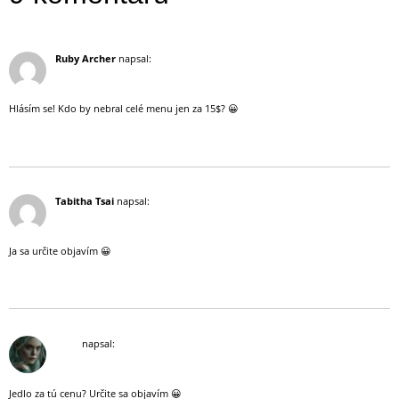
14 července, 2019 (21:18)
Ruby Archer
napsal:
Hlásím se! Kdo by nebral celé menu jen za 15$? 😀
Odpovědět
14 července, 2019 (22:38)
Tabitha Tsai
napsal:
Ja sa určite objavím 😀
Odpovědět
15 července, 2019 (18:08)
Lyria
napsal:
Jedlo za tú cenu? Určite sa objavím 😀