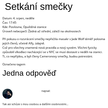
Setkání smečky
Datum: 4. srpen, neděle
Čas: 17:45
Kde: Posilovna, Opuštěná stanice
Úroveň nebezpečí: Žádná až střední, záleží na okolnostech
Při pokusu o rozvrácení smečky nepřežila masakr v Jade Wolf téměř polovina
jejích členů, včetně Alfy, údajně.
Což pro všechny znamená nová pravidla a nový systém. Všichni fyzicky
způsobilí vlkodlaci nacházející se v NYC se musí dostavit v neděli na stanici.
Ti, co nepřijdou, a byli členy Cameronovy smečky, budou potrestáni.
Označeno tagem
Vlkodlaci
Jedna odpověď
3 srpna, 2019 (18:45)
Darius McCormack
napsal:
Tak asi schůze s mou osobou a dalšími osobnostmi…