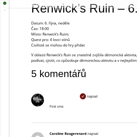
Shadowhunters Online
Renwick’s Ruin – 6
KODEX
.
Datum: 6. října, neděle
Čas: 18:00
Místo: Renwick’s Ruins
Quest pro: 4 lovci stínů
Civilisté se mohou do hry přidat
V oblasti Renwick’s Ruin se znatelně zvýšila démonická aktivita
podívat, zjistit, co způsobuje démonickou aktivitu a v nejlepší
5 komentářů
Caleb Hawkstone
napsal:
First one.
Caroline Rougerenard
napsal: