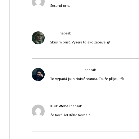
Second one.
Lyria
napsal:
Skúsim prísť. Vyzerá to ako zábava 😀
Darius McCormack
napsal:
To vypadá jako dobrá sranda. Takže přijdu. 🙂
Kurt Webel
napsal:
Že bych šel dělat bordel?