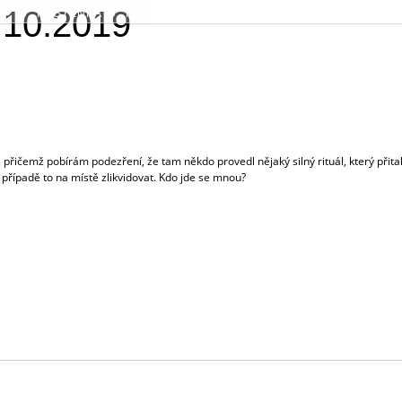
.10.2019
NÁSTĚNKA
POSTAVY
NEW YORK
REGISTRACE
, přičemž pobírám podezření, že tam někdo provedl nějaký silný rituál, který přita
m případě to na místě zlikvidovat. Kdo jde se mnou?