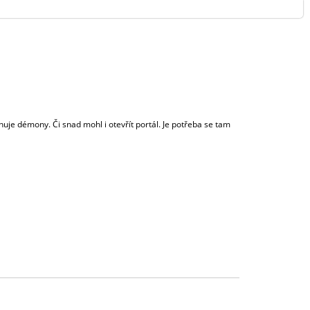
PŘIHLÁŠENÍ
huje démony. Či snad mohl i otevřít portál. Je potřeba se tam
3 října, 2019 (11:08)
3 října, 2019 (14:54)