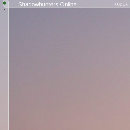
Shadowhunters Online
KODEX
.