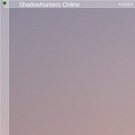
Shadowhunters Online
KODEX
.