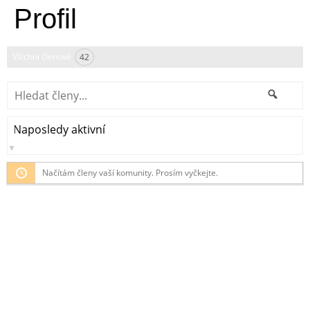
Profil
Všichni členové
42
Hledat
Hleda
členy...
Seřadit
podle:
Načítám členy vaší komunity. Prosím vyčkejte.