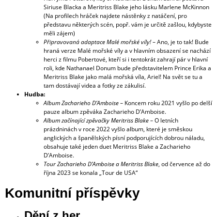
Siriuse Blacka a Meritriss Blake jeho lásku Marlene McKinnon
(Na profilech hráček najdete nástěnky z natáčení, pro
představu některých scén, popř. vám je určitě zašlou, kdybyste
měli zájem)
Připravovaná adaptace Malé mořské víly!
– Ano, je to tak! Bude
hraná verze Malé mořské víly a v hlavním obsazení se nachází
herci z filmu Pobertové, kteří si i tentokrát zahrají pár v hlavní
roli, kde Nathanael Donum bude představitelem Prince Erika a
Meritriss Blake jako malá mořská víla, Ariel! Na svět se tu a
tam dostávají videa a fotky ze zákulisí.
Hudba:
Album Zacharieho D’Amboise
– Koncem roku 2021 vyšlo po delší
pauze album zpěváka Zacharieho D’Amboise.
Album začínající zpěvačky Meritriss Blake
– O letních
prázdninách v roce 2022 vyšlo album, které je směskou
anglických a španělských písní podporujících dobrou náladu,
obsahuje také jeden duet Meritriss Blake a Zacharieho
D’Amboise.
Tour Zacharieho D’Amboise a Meritriss Blake
, od července až do
října 2023 se konala „Tour de USA“
Komunitní příspěvky
Dění z her