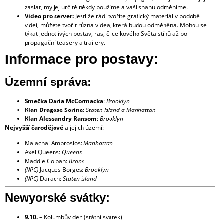
zaslat, my jej určitě někdy použíme a vaši snahu odměníme.
Video pro server:
Jestliže rádi tvoříte grafický materiál v podobě
videí, můžete tvořit různa videa, která budou odměněna. Mohou se
týkat jednotlivých postav, ras, či celkového Světa stínů až po
propagační teasery a trailery.
Informace pro postavy:
Územní správa:
Smečka
Daria McCormacka
:
Brooklyn
Klan Dragose
Sorina
:
Staten Island a Manhattan
Klan Alessandry
Ransom
:
Brooklyn
Nejvyšší čarodějové
a jejich území:
Malachai Ambrosios:
Manhattan
Axel Queens:
Queens
Maddie Colban:
Bronx
(NPC)
Jacques Borges:
Brooklyn
(NPC)
Darach:
Staten Island
Newyorské svátky:
9.10.
– Kolumbův den (státní svátek)