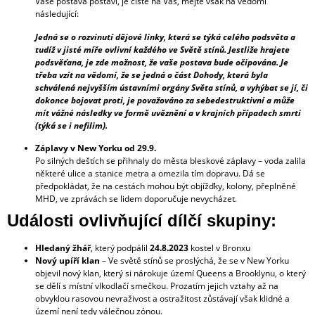
Vaše postava postaví, je čistě na Vás, mějte však na vědomí
následující:
Jedná se o rozvinutí dějové linky, která se týká celého podsvěta a
tudíž v jisté míře ovlivní každého ve Světě stínů. Jestliže hrajete
podsvěťana, je zde možnost, že vaše postava bude očipována. Je
třeba vzít na vědomí, že se jedná o část Dohody, která byla
schválená nejvyšším ústavními orgány Světa stínů, a vyhýbat se jí, či
dokonce bojovat proti, je považováno za sebedestruktivní a může
mít vážné následky ve formě uvěznění a v krajních případech smrti
(týká se i nefilim).
Záplavy v New Yorku od 29.9.
Po silných deštích se přihnaly do města bleskové záplavy – voda zalila
některé ulice a stanice metra a omezila tím dopravu. Dá se
předpokládat, že na cestách mohou být objížďky, kolony, přeplněné
MHD, ve zprávách se lidem doporučuje nevycházet.
Události ovlivňující dílčí skupiny:
Hledaný žhář
, který podpálil
24.8.2023
kostel v Bronxu
Nový upíří klan
– Ve světě stínů se proslýchá, že se v New Yorku
objevil nový klan, který si nárokuje území Queens a Brooklynu, o který
se dělí s místní vlkodlačí smečkou. Prozatím jejich vztahy až na
obvyklou rasovou nevraživost a ostražitost zůstávají však klidné a
území není tedy válečnou zónou.