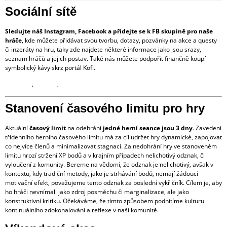
Sociální sítě
Sledujte náš Instagram, Facebook a přidejte se k FB skupině pro naše
hráče
, kde můžete přidávat svou tvorbu, dotazy, pozvánky na akce a questy
či inzeráty na hru, taky zde najdete některé informace jako jsou srazy,
seznam hráčů a jejich postav. Také nás můžete podpořit finančně koupí
symbolický kávy skrz portál Kofi.
Facebook
,
Skupina
,
Instagram,
Kofi
Stanovení časového limitu pro hry
Aktuální
časový limit
na odehrání
jedné herní seance jsou 3 dny
. Zavedení
třídenního herního časového limitu má za cíl udržet hry dynamické, zapojovat
co nejvíce členů a minimalizovat stagnaci. Za nedohrání hry ve stanoveném
limitu hrozí stržení XP bodů a v krajním případech nelichotivý odznak, či
vyloučení z komunity. Bereme na vědomí, že odznak je nelichotivý, avšak v
kontextu, kdy tradiční metody, jako je strhávání bodů, nemají žádoucí
motivační efekt, považujeme tento odznak za poslední vykřičník. Cílem je, aby
ho hráči nevnímali jako zdroj posměchu či marginalizace, ale jako
konstruktivní kritiku. Očekáváme, že tímto způsobem podnítíme kulturu
kontinuálního zdokonalování a reflexe v naší komunitě.