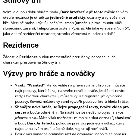
Stínový trh
Velmi dlouhou dobu sbíráte body „
Dark Artefact
“ a již
tento měsíc
se vám
otevře možnost je utratit za
jedinečné artefakty,
odznaky a vylepšení ve
hře. Mezi ně mohou být: Sluneční talisman (umožní upírovi imunitu vůči
slunečnímu záření), Teleportační prsten, Pyxis aj. Ale také vylepšení NonRPG
jako vlastní rezidenční místnost, stránka věnovaná v kodexu a další.
Rezidence
Žádosti o
Rezidence
budou momentálně prerušeny, neboť se jejich
charakter přesouvá na Stínový trh.
Výzvy pro hráče a nováčky
V sekci
“Wanted”
, kterou vidíte na pravé straně v kronice, můžete
najít postavy, které čekají na svého nového hráče. Jestliže si nevíte
rady s tvorbou charakteru, můžete využít registraci již vytvořené
postavy. Rovněž můžete vy sami vytvořit postavu, která hledá hráče.
Shánějte nové hráče, sdílejte propagační texty, tvořte videa pro
server
a buďte odměněni! Na nástěnce se nedávno objevila akce
Jehovisti s.r.o.
. Máte však možnost i mimo ni získat odznak “
Jehovista
”
a body
Dark Arftefacts
, pokud se přes váš jedinečný odkaz, který
najdete na svém profilu úplně dole, registrují noví hráči.
Pokud vás napadne originální
text na propagaci
, nebojte se nám jej