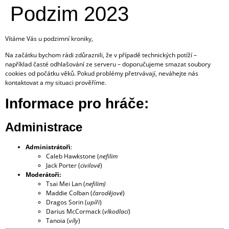
Podzim 2023
Vítáme Vás u podzimní kroniky,
Na začátku bychom rádi zdůraznili, že v případě technických potíží –
například časté odhlašování ze serveru – doporučujeme smazat soubory
cookies od počátku věků. Pokud problémy přetrvávají, neváhejte nás
kontaktovat a my situaci prověříme.
Informace pro hráče:
Administrace
Administrátoři
:
Caleb Hawkstone (
nefilim
Jack Porter (
civilové
)
Moderátoři:
Tsai Mei Lan (
nefilim)
Maddie Colban (
čarodějové
)
Dragos Sorin (
upíři
)
Darius McCormack (
vlkodlaci
)
Tanoia (
víly
)