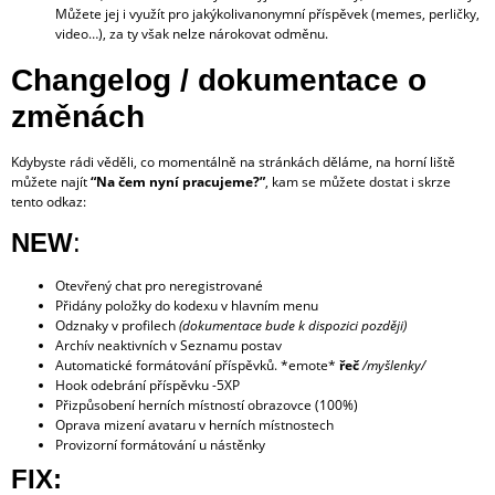
Můžete jej i využít pro jakýkolivanonymní příspěvek (memes, perličky,
video…), za ty však nelze nárokovat odměnu.
Changelog / dokumentace o
změnách
Kdybyste rádi věděli, co momentálně na stránkách děláme, na horní liště
můžete najít
“Na čem nyní pracujeme?”
, kam se můžete dostat i skrze
tento odkaz:
https://shadowhunters.online/proces-vyvoje-serveru/
NEW
:
Otevřený chat pro neregistrované
Přidány položky do kodexu v hlavním menu
Odznaky v profilech
(dokumentace bude k dispozici později)
Archív neaktivních v Seznamu postav
Automatické formátování příspěvků. *emote*
řeč
/myšlenky/
Hook odebrání příspěvku -5XP
Přizpůsobení herních místností obrazovce (100%)
Oprava mizení avataru v herních místnostech
Provizorní formátování u nástěnky
FIX: