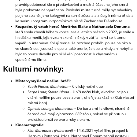
pravděpodobností šlo o předávkování a možná účast na jeho smrti
byla prokazatelně vyvrácena. Poslední místa turné měly být odvolány
po jeho straně, jeho kolegyně na turné zůstala a z úcty k němu přidala
ke svému programu vzpomínkové písně Zacharieho D’Amboise.
Rozpadnutý vztah herců Meritriss Blake a Nathanaela Donuma
,
kteří spolu chodili během konce jara a letních prázdnin 2022, je stále v
hledáčku medií. Jejich vztah skončil někdy v září a herci se k tomu
vyjádřili v interview. Kolují teorie, že rozchod proběhl pouze na oko a
ve skutečnosti jsou stále spolu, také teorie, že spolu nikdy ani nebyli a
bylo to pouze divadlo pro přilákání pozornosti k chystanému
společnému filmu.
Kulturní novinky:
Místa vymyšlená našimi hráči:
Youth Planet; Manhattan
– Civilský noční klub
Sarpe Luna; Staten Island
– Upíří noční klub, vlkodlaci nejsou
vítáni, nefilim pouze beze zbraní, oheň je zakázán. (Klub vlastní
místní klan)
Ophelia Lounge; Manhattan
– Do baru smí i civilové, nicméně
čarodějové mají vyhrazenou VIP zónu, pokud se při vstupu
prokážou broží ve tvaru ruky s okem.
Kinematografie:
Film Marauders (Pobertové)
– 14.8.2021 vyšel film, prequel k
Harrymu Potterovi, kdy si Nathanael Donum zahrál postavu