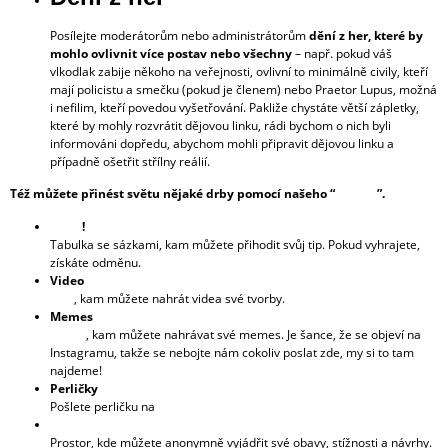
Posílejte moderátorům nebo administrátorům
dění z her, které by
mohlo ovlivnit více postav nebo všechny
– např. pokud váš
vlkodlak zabije někoho na veřejnosti, ovlivní to minimálně civily, kteří
mají policistu a smečku (pokud je členem) nebo Praetor Lupus, možná
i nefilim, kteří povedou vyšetřování. Pakliže chystáte větší zápletky,
které by mohly rozvrátit dějovou linku, rádi bychom o nich byli
informováni dopředu, abychom mohli připravit dějovou linku a
případně ošetřit střílny reálií.
Též můžete přinést světu nějaké drby pomocí našeho “
bulváru
”.
Sázky
!
Tabulka se sázkami, kam můžete přihodit svůj tip. Pokud vyhrajete,
získáte odměnu.
Video
Disk
, kam můžete nahrát videa své tvorby.
Memes
Složka
, kam můžete nahrávat své memes. Je šance, že se objeví na
Instagramu, takže se nebojte nám cokoliv poslat zde, my si to tam
najdeme!
Perličky
Pošlete perličku na
Instagram
Anonymní dotazník
Prostor, kde můžete anonymně vyjádřit své obavy, stížnosti a návrhy.