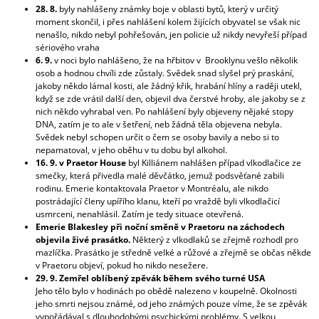
28. 8.
byly nahlášeny známky boje v oblasti bytů, který v určitý
moment skončil, i přes nahlášení kolem žijících obyvatel se však nic
nenašlo, nikdo nebyl pohřešován, jen policie už nikdy nevyřeší případ
sériového vraha
6. 9.
v noci bylo nahlášeno, že na hřbitov v Brooklynu vešlo několik
osob a hodnou chvíli zde zůstaly. Svědek snad slyšel prý praskání,
jakoby někdo lámal kosti, ale žádný křik, hrabání hlíny a raději utekl,
když se zde vrátil další den, objevil dva čerstvé hroby, ale jakoby se z
nich někdo vyhrabal ven. Po nahlášení byly objeveny nějaké stopy
DNA, zatím je to ale v šetření, neb žádná těla objevena nebyla.
Svědek nebyl schopen určit o čem se osoby bavily a nebo si to
nepamatoval, v jeho oběhu v tu dobu byl alkohol.
16. 9. v Praetor House
byl Killiánem nahlášen případ vlkodlačice ze
smečky, která přivedla malé děvčátko, jemuž podsvěťané zabili
rodinu. Emerie kontaktovala Praetor v Montréalu, ale nikdo
postrádající členy upířího klanu, kteří po vraždě byli vlkodlačicí
usmrceni, nenahlásil. Zatím je tedy situace otevřená.
Emerie Blakesley
při noční směně v Praetoru na záchodech
objevila živé prasátko.
Některý z vlkodlaků se zřejmě rozhodl pro
mazlíčka. Prasátko je středně velké a růžové a zřejmě se občas někde
v Praetoru objeví, pokud ho nikdo nesežere.
29. 9. Zemřel oblíbený zpěvák během svého turné USA
Jeho tělo bylo v hodinách po obědě nalezeno v koupelně. Okolnosti
jeho smrti nejsou známé, od jeho známých pouze víme, že se zpěvák
vypořádával s dlouhodobými psychickými problémy. S velkou