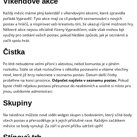
Víkendové akce
Každý měsíc máme plný kalendář s víkendovými akcemi, které zpravidla
pořádá Vypravěč. Tyto akce mají za cíl podpořit seznamování s nových
postav a hráčů, a inspirovat vaši kreativitu tím, že ukazují různé možnosti hry.
Některé akce nejsou oficiálně řízeny Vypravěčem, stále však mohou být
využity pro setkání vašich postav, pokud hledáte způsob, jak je seznámit a
začít spolu hrát.
Čistka
Po létě nebudeme velmi přísní s aktivitou, neboť komunita je v plném
rozkvětu. Stále se však rozloučíme s několika postavami a vítáme všechny
nové, které již brzy naleznete v seznamu postav. Datum další čistky
proběhne na konci prosince.
Odpočet
najdete v seznamu postav.
Pokud
byste chtěli nějakou postavu přesunout do neaktivních a uvolnit si místo pro
jinou, uvědomte administraci.
Skupiny
Na nástěnce můžete nově vidět widget skupin s bodováním, který sčítá body
všech postav a přerozděluje je k jejich příslušné rase. Každým začátkem
měsíce se body vynulují. Za září si první příčku udrželi upíři!