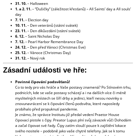
31. 10.
– Halloween
1. a 2. 11.
– “Dušičky” (záležitost křesťanů) – All Saints’ day a All souls’
day
7. 11.
– Election day
10. 11.
– Den veteránů (státní svátek)
23. 11.
– Den díkůvzdání (státní svátek)
6. 12.
– Saint Nicholas Day
7. 12.
– Pearl Harbor Remembrance Day
24. 12.
– Den před Vánoci (Christmas Eve)
25. 12.
– Vánoce (Christmas Day)
31. 12.
– Nový rok
Zásadní události ve hře:
Povinné čipování podsvěťanů!
Co to tedy pro vás hráče a Vaše postavy znamená? Po Stínovém trhu,
podnicích, kde se vaše postavy scházejí a i na dalších více či méně
myslitelných místech se šíří drby a jedinci, kteří nesou novinky o
znovunavrácení se k čipování členů podsvěta, které naposledy
probíhalo před propuknutí pandemie.
Je známo, že správce Institutu již předal vedení Praetor House
čipovací pistole s čipy. Preator Lupus plní svůj závazek vůči Dohodám
a začal čipovat své řady. Čipy zatím slouží pouze k zajištění lokace
svého nositele – podobně jako vaše chytré telefony. Jak se k tomu