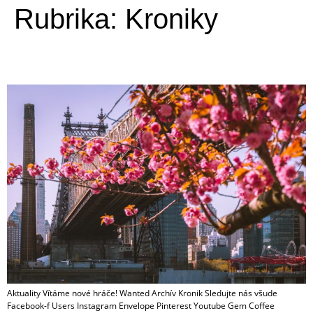
Rubrika:
Kroniky
Jaro 2026
Aktuality Vítáme nové hráče! Wanted Archív Kronik Sledujte nás všude
Facebook-f Users Instagram Envelope Pinterest Youtube Gem Coffee