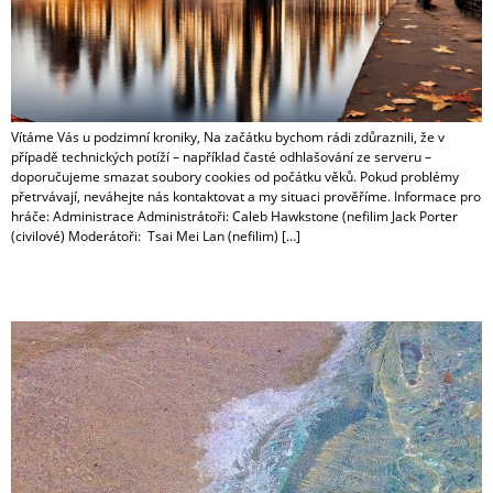
Vítáme Vás u podzimní kroniky, Na začátku bychom rádi zdůraznili, že v
případě technických potíží – například časté odhlašování ze serveru –
doporučujeme smazat soubory cookies od počátku věků. Pokud problémy
přetrvávají, neváhejte nás kontaktovat a my situaci prověříme. Informace pro
hráče: Administrace Administrátoři: Caleb Hawkstone (nefilim Jack Porter
(civilové) Moderátoři: Tsai Mei Lan (nefilim) […]
Léto 2023