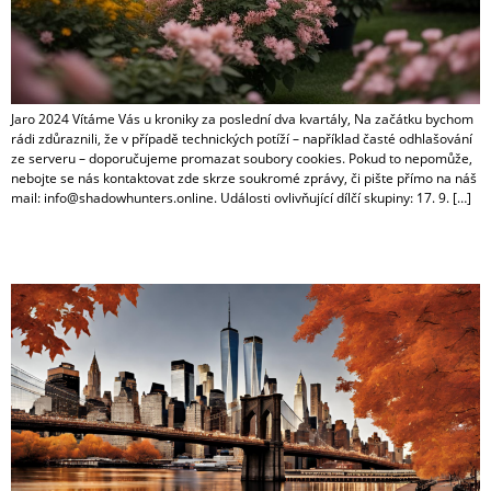
Jaro 2024 Vítáme Vás u kroniky za poslední dva kvartály, Na začátku bychom
rádi zdůraznili, že v případě technických potíží – například časté odhlašování
ze serveru – doporučujeme promazat soubory cookies. Pokud to nepomůže,
nebojte se nás kontaktovat zde skrze soukromé zprávy, či pište přímo na náš
mail: info@shadowhunters.online. Události ovlivňující dílčí skupiny: 17. 9. […]
Podzim 2023