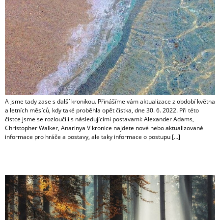
A jsme tady zase s další kronikou. Přinášíme vám aktualizace z období května
a letních měsíců, kdy také proběhla opět čistka, dne 30. 6. 2022. Při této
čistce jsme se rozloučili s následujícími postavami: Alexander Adams,
Christopher Walker, Anarinya V kronice najdete nové nebo aktualizované
informace pro hráče a postavy, ale taky informace o postupu […]
Duben 2022