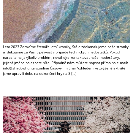
Léto 2023 Zdravíme čtenáře letní kroniky, Stále zdokonalujeme naše stránky
a děkujeme za Vaši trpělivost v případě technických nedostatků. Pokud
narazíte na jakýkoliv problém, neváhejte kontaktovat naše moderátory,
jejichž jména naleznete níže. Případně nám můžete napsat přímo na e-mail:
info@shadowhunters.online Časový limit her Vzhledem ke zvýšené aktivitě
jsme upravili dobu na dokončení hry na 3 […]
Jaro 2023