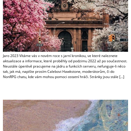
Jaro 2023 Vítáme vás v novém roce s jarní kronikou, ve které naleznete
aktualizace a informace, které proběhly od podzimu 2022 až po součastnost.
Neustále úpenlivě pracujeme na jádru a funkcích serveru, nefunguje-li něco
tak, jak má, napište prosím Calebovi Hawkstone, moderátorům, či do
NonRPG chatu, kde vám mohou pomoci ostatní hráči. Stránky jsou stále […]
Léto 2022