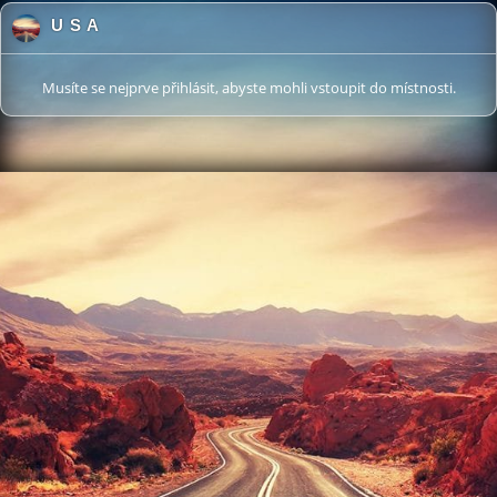
U S A
Musíte se nejprve přihlásit, abyste mohli vstoupit do místnosti.