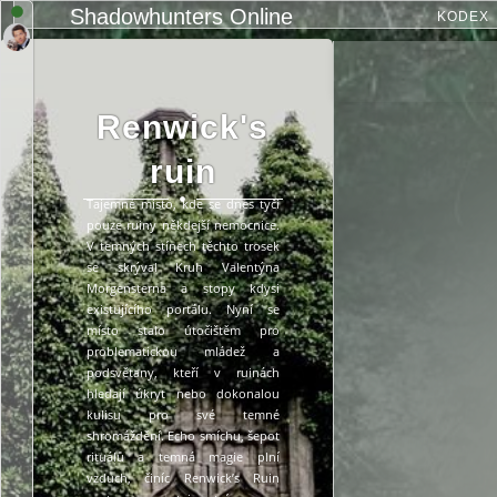
Shadowhunters Online
KODEX
Renwick's
ruin
Tajemné místo, kde se dnes tyčí
pouze ruiny někdejší nemocnice.
V temných stínech těchto trosek
se skrýval Kruh Valentýna
Morgensterna a stopy kdysi
existujícího portálu. Nyní se
místo stalo útočištěm pro
problematickou mládež a
podsvětany, kteří v ruinách
hledají úkryt nebo dokonalou
kulisu pro své temné
shromáždění. Echo smíchu, šepot
rituálů a temná magie plní
vzduch, činíc Renwick’s Ruin