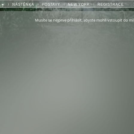
NÁSTĚNKA
POSTAVY
NEW YORK
REGISTRACE
Musíte se nejprve přihlásit, abyste mohli vstoupit do mí