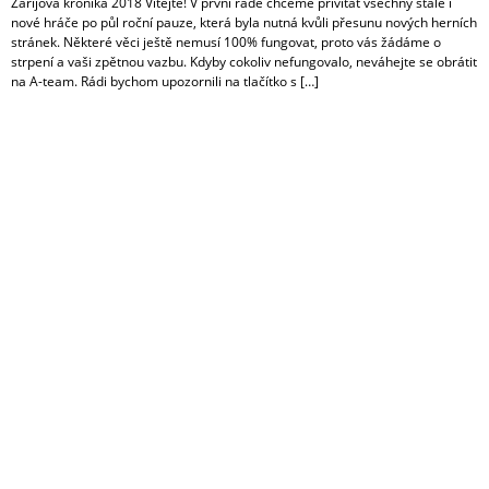
Zářijová kronika 2018 Vítejte! V první řadě chceme přivítat všechny stálé i
nové hráče po půl roční pauze, která byla nutná kvůli přesunu nových herních
stránek. Některé věci ještě nemusí 100% fungovat, proto vás žádáme o
strpení a vaši zpětnou vazbu. Kdyby cokoliv nefungovalo, neváhejte se obrátit
na A-team. Rádi bychom upozornili na tlačítko s […]