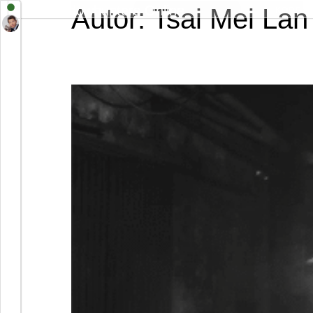
Shadowhunters Online
Autor:
Tsai Mei Lan
KODEX
Tréning – 20.11.2023