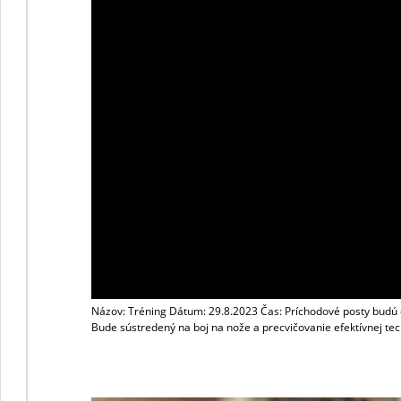
Názov: Tréning Dátum: 29.8.2023 Čas: Príchodové posty bud
Bude sústredený na boj na nože a precvičovanie efektívnej tec
Stretávka Nefilim 15.6.2023