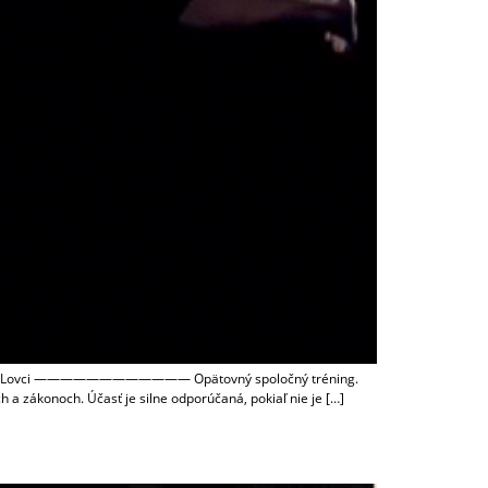
 skupina: Lovci ———————————— Opätovný spoločný tréning.
a zákonoch. Účasť je silne odporúčaná, pokiaľ nie je […]