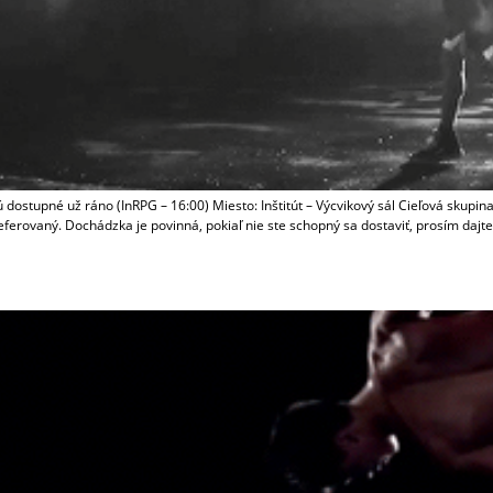
ú dostupné už ráno (InRPG – 16:00) Miesto: Inštitút – Výcvikový sál Cieľová 
referovaný. Dochádzka je povinná, pokiaľ nie ste schopný sa dostaviť, prosím daj