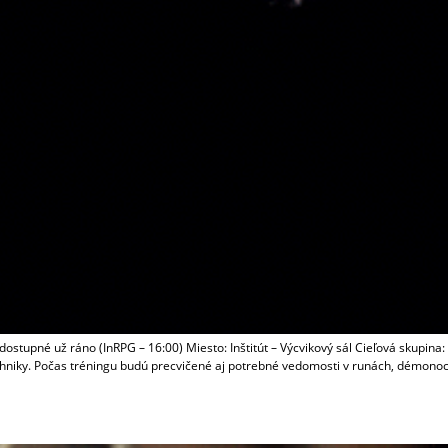
ú dostupné už ráno (InRPG – 16:00) Miesto: Inštitút – Výcvikový sál Cieľová
hniky. Počas tréningu budú precvičené aj potrebné vedomosti v runách, démonoch 