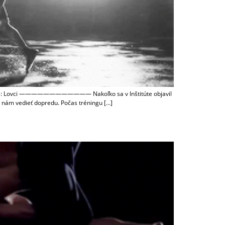
skupina: Lovci ———————————— Nakoľko sa v Inštitúte objavil
te nám vedieť dopredu. Počas tréningu […]