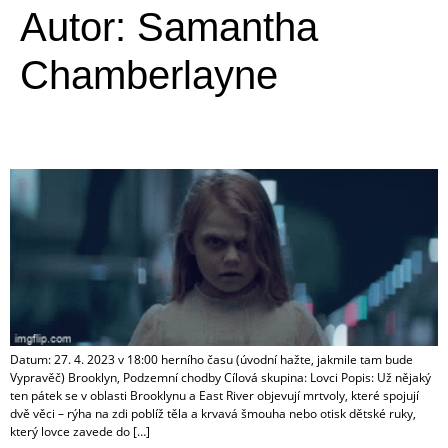
Autor:
Samantha
Chamberlayne
Samara quest
Datum: 27. 4. 2023 v 18:00 herního času (úvodní hažte, jakmile tam bude
Vypravěč) Brooklyn, Podzemní chodby Cílová skupina: Lovci Popis: Už nějaký
ten pátek se v oblasti Brooklynu a East River objevují mrtvoly, které spojují
dvě věci – rýha na zdi poblíž těla a krvavá šmouha nebo otisk dětské ruky,
který lovce zavede do […]