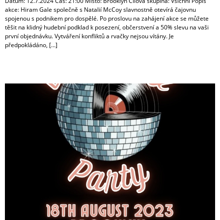
Datum: 12.7.2024 Čas: 21:00 Místo: Brooklyn Cílová skupina: Všichni Popis
akce: Hiram Gale společně s Natalií McCoy slavnostně otevírá čajovnu
spojenou s podnikem pro dospělé. Po proslovu na zahájení akce se můžete
těšit na klidný hudební podklad k posezení, občerstvení a 50% slevu na vaši
první objednávku. Vytváření konfliktů a rvačky nejsou vítány. Je
předpokládáno, […]
Narozeninová party (18.8.2023)