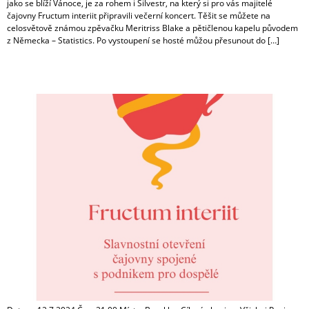
jako se blíží Vánoce, je za rohem i Silvestr, na který si pro vás majitelé
čajovny Fructum interiit připravili večerní koncert. Těšit se můžete na
celosvětově známou zpěvačku Meritriss Blake a pětičlenou kapelu původem
z Německa – Statistics. Po vystoupení se hosté můžou přesunout do […]
Slavnostní otevření čajovny