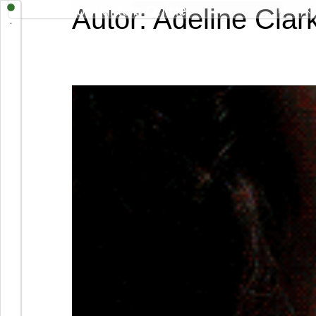
Shadowhunters Online
Autor:
Adeline Clar
KODEX
.
Schůze ras 16.4.2020