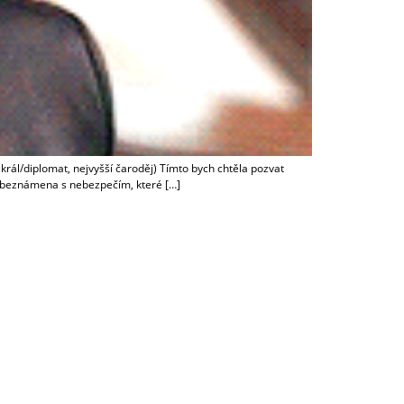
 král/diplomat, nejvyšší čaroděj) Tímto bych chtěla pozvat
í obeznámena s nebezpečím, které […]